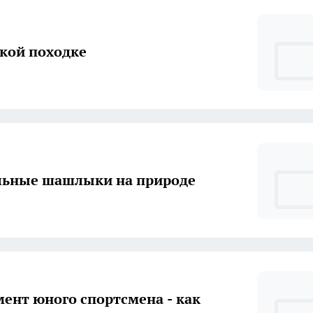
гкой походке
льные шашлыки на природе
ент юного спортсмена - как