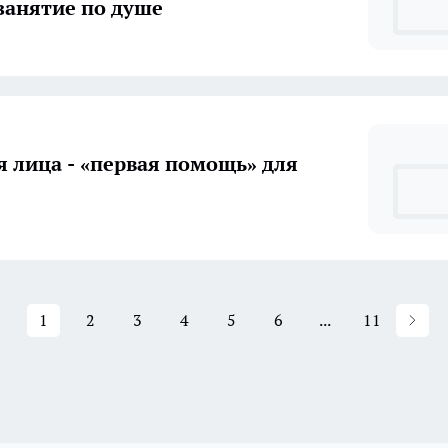
занятие по душе
я лица - «первая помощь» для
1
2
3
4
5
6
...
11