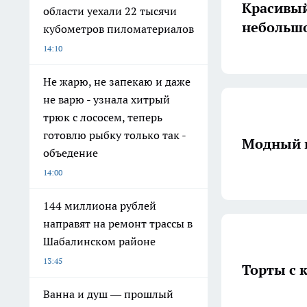
Красивый
области уехали 22 тысячи
небольшо
кубометров пиломатериалов
14:10
Не жарю, не запекаю и даже
не варю - узнала хитрый
трюк с лососем, теперь
готовлю рыбку только так -
Модный 
объедение
14:00
144 миллиона рублей
направят на ремонт трассы в
Шабалинском районе
13:45
Торты с 
Ванна и душ — прошлый