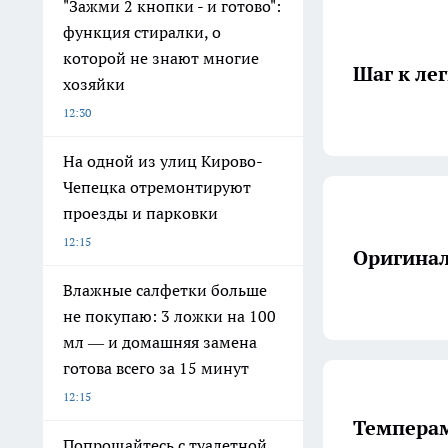
"Зажми 2 кнопки - и готово":
функция стиралки, о
которой не знают многие
Шаг к ле
хозяйки
12:30
На одной из улиц Кирово-
Чепецка отремонтируют
проезды и парковки
12:15
Оригина
Влажные салфетки больше
не покупаю: 3 ложки на 100
мл — и домашняя замена
готова всего за 15 минут
12:15
Темперам
Попрощайтесь с туалетной