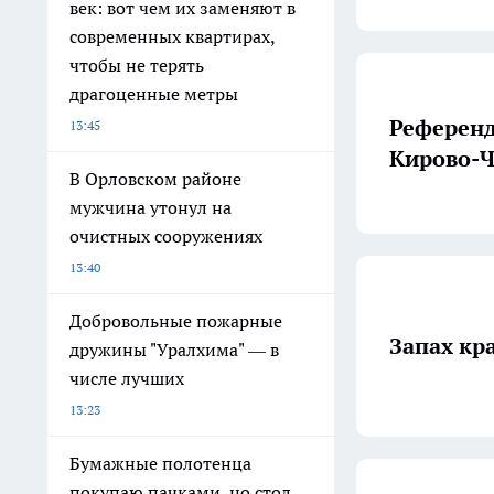
век: вот чем их заменяют в
современных квартирах,
чтобы не терять
драгоценные метры
Референ
13:45
Кирово-Ч
В Орловском районе
мужчина утонул на
очистных сооружениях
13:40
Добровольные пожарные
Запах кр
дружины "Уралхима" — в
числе лучших
13:23
Бумажные полотенца
покупаю пачками, но стол