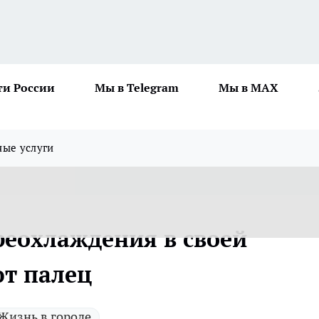
ти России
Мы в Telegram
Мы в MAX
ные услуги
реохлаждения в своей
т палец
Жизнь в городе