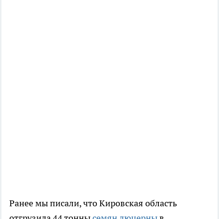
Ранее мы писали, что Кировская область
отгрузила 44 тонны
семян люцерны
в