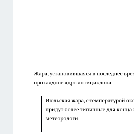
Жара, установившаяся в последнее врем
прохладное ядро антициклона.
Июльская жара, с температурой око
придут более типичные для конца м
метеорологи.