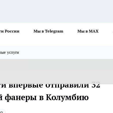
ти России
Мы в Telegram
Мы в MAX
ные услуги
ти впервые отправили 32
й фанеры в Колумбию
во