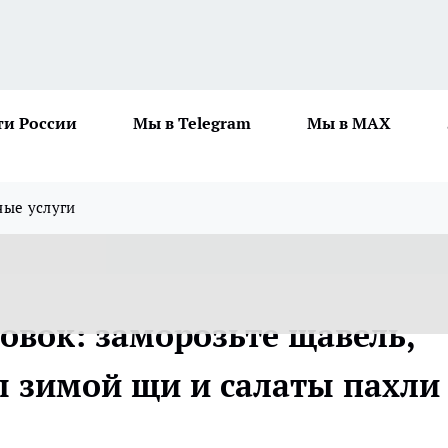
ти России
Мы в Telegram
Мы в MAX
ные услуги
овок: заморозьте щавель,
ы зимой щи и салаты пахли