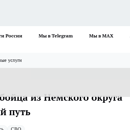
ти России
Мы в Telegram
Мы в MAX
ные услуги
бойца из Немского округа
й путь
ть
СВО