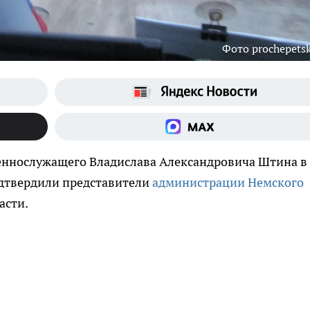
Фото prochepetsk
оеннослужащего Владислава Александровича Штина в
дтвердили представители
администрации Немского
асти.