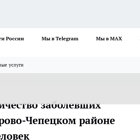
ти России
Мы в Telegram
Мы в MAX
ные услуги
личество заболевших
рово-Чепецком районе
еловек