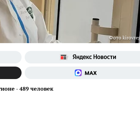
Фото kirovreg
ионе - 489 человек