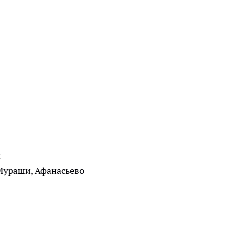
к
 Мураши, Афанасьево