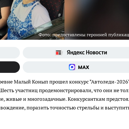
Фото: предоставлены героиней публика
ревне Малый Конып прошел конкурс "Автоледи-2026"
. Шесть участниц продемонстрировали, что они не то
ие, живые и многозадачные. Конкурсанткам предстоя
 вождение, поразить точностью стрельбы и выступит