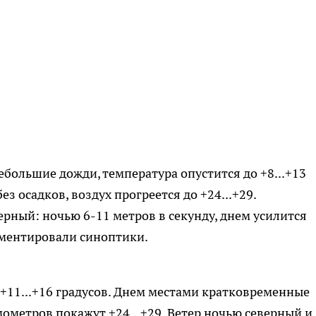
большие дожди, температура опустится до +8...+13
з осадков, воздух прогреется до +24...+29.
ерный: ночью 6-11 метров в секунду, днем усилится
омментировали синоптики.
+11...+16 градусов. Днем местами кратковременные
ометров покажут +24...+29. Ветер ночью северный и