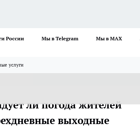
ти России
Мы в Telegram
Мы в MAX
ные услуги
адует ли погода жителей
рехдневные выходные