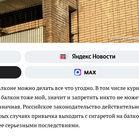
Архив редак
лконе можно делать все что угодно. В том числе кури
 балкон тоже мой, значит и запретить никто не може
означная. Российское законодательство действительн
рых случаях привычка выходить с сигаретой на балк
ее серьезными последствиями.