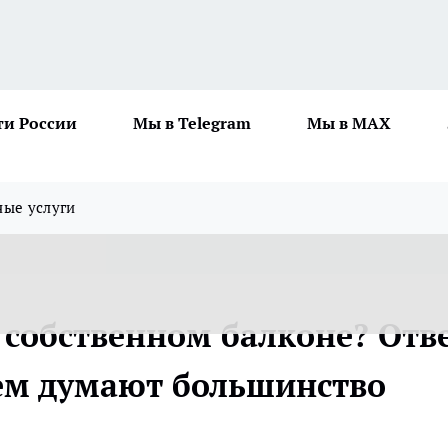
ти России
Мы в Telegram
Мы в MAX
ные услуги
 собственном балконе? Отв
чем думают большинство