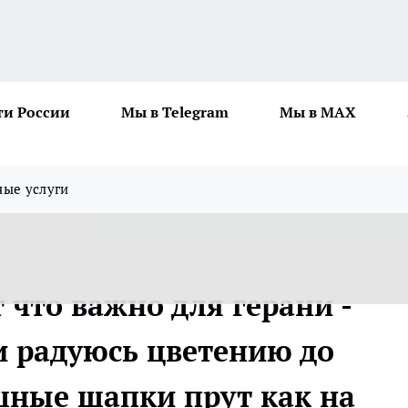
ти России
Мы в Telegram
Мы в MAX
ные услуги
т что важно для герани -
и радуюсь цветению до
шные шапки прут как на