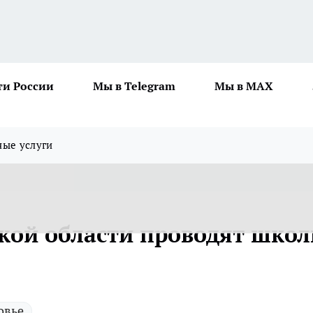
ти России
Мы в Telegram
Мы в MAX
ные услуги
кой области проводят шко
овье