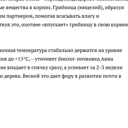
ые вещества в корнях. Грибница (мицелий), образуя
ым партнером, помогая всасывать влагу и
твуя это, охотнее «впускает» грибницу в свою корне
 ночная температура стабильно держится на уровне
ния до +15°C, – уточняет биолог-почвовед Анна
е впадает в спячку сразу, а успевает за 2-3 недели
дерева. Весной это дает фору в развитии почти в