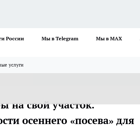
ти России
Мы в Telegram
Мы в MAX
ные услуги
ы на свой участок.
сти осеннего «посева» для