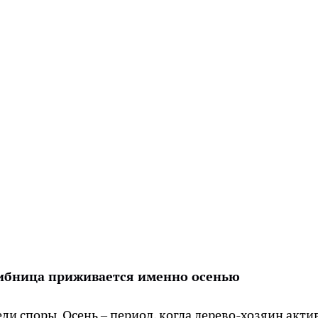
рибница приживается именно осенью
рели споры. Осень – период, когда дерево-хозяин акти