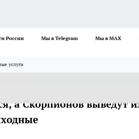
ти России
Мы в Telegram
Мы в MAX
ные услуги
я, а Скорпионов выведут и
ыходные