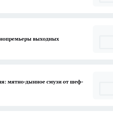
инопремьеры выходных
ня: мятно-дынное смузи от шеф-