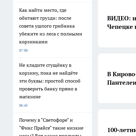
Как найти место, где
ВИДЕО: н
обитают грузди: после
Чепецке 
совета ушлого грибника
убежите из леса с полными
корзинками
07:00
Не кладите сгущёнку в
корзину, пока не найдёте
В Кирово
эти буквы: простой способ
Пантелеи
проверить банку прямо в
магазине
06:45
Почему в "Светофоре" и
"Фикс Прайсе" такие низкие
100-летн
цены? Вот какие продукты