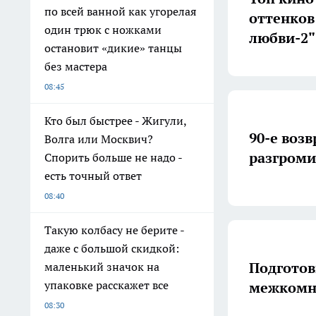
по всей ванной как угорелая
оттенков
один трюк с ножками
любви-2"
остановит «дикие» танцы
без мастера
08:45
Кто был быстрее - Жигули,
90-е воз
Волга или Москвич?
разгроми
Спорить больше не надо -
есть точный ответ
08:40
Такую колбасу не берите -
даже с большой скидкой:
Подготов
маленький значок на
упаковке расскажет все
межкомн
08:30