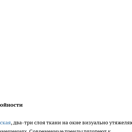
лойности
ская
, два-три слоя ткани на окне визуально утяжеля
помещениях. Современные тренды тяготеют к