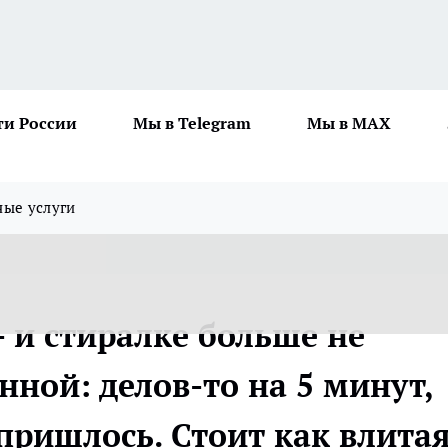
ти России
Мы в Telegram
Мы в MAX
ные услуги
 и стиралке больше не
нной: делов-то на 5 минут,
пришлось. Стоит как влита