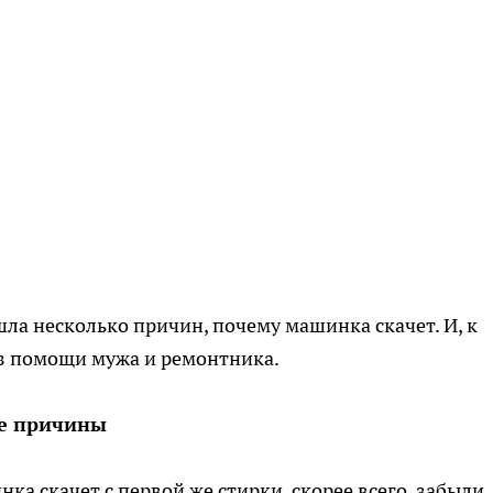
ла несколько причин, почему машинка скачет. И, к
ез помощи мужа и ремонтника.
е причины
нка скачет с первой же стирки, скорее всего, забыли