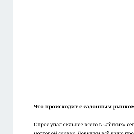
Что происходит с салонным рынко
Спрос упал сильнее всего в «лёгких» с
ногтевой сервис. Девушки всё чаще пре