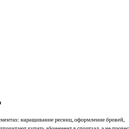
м
егментах: наращивание ресниц, оформление бровей,
дпочитают купить абонемент в спортзал, а не прове