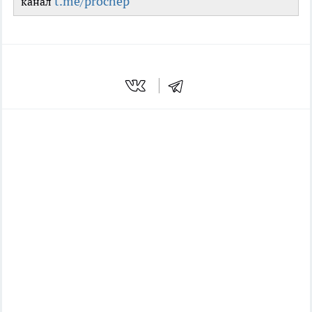
t.me/prochep
канал