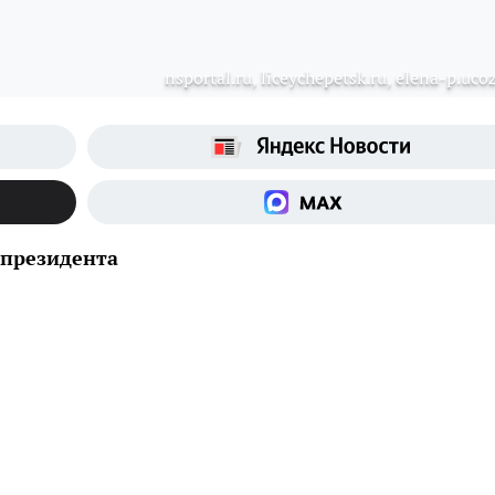
nsportal.ru, liceychepetsk.ru, elena-p.uco
 президента