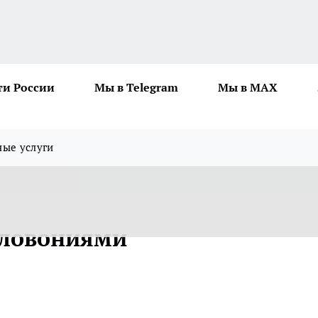
ти России
Мы в Telegram
Мы в MAX
ные услуги
зловониями