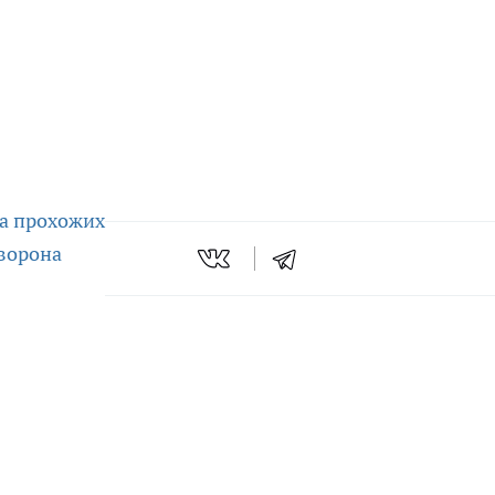
на прохожих
ворона