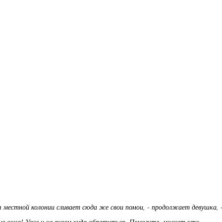
я местной колонии сливает сюда же свои помои, - продолжает девушка, -
ые окна! Уже и не знаем куда обратиться. Помогите, может кто