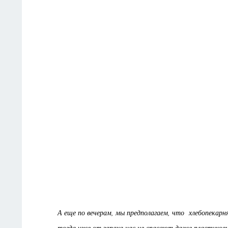
А еще по вечерам, мы предполагаем, что хлебопекарн
тогда уже от запаха нас не спасают даже пластиков