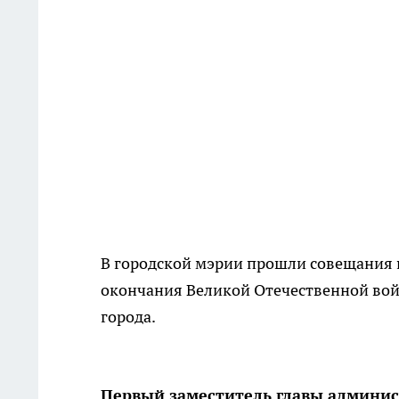
В городской мэрии прошли совещания п
окончания Великой Отечественной вой
города.
Первый заместитель главы админис