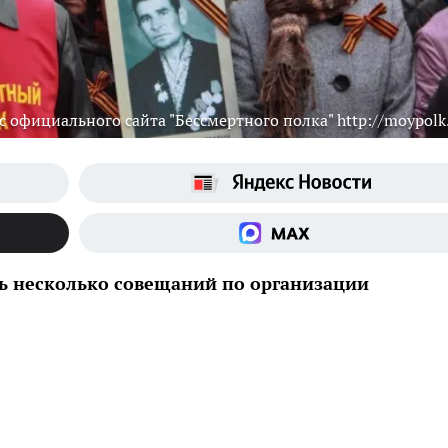
с официального сайта "Бессмертного полка" http://moypolk.
ь несколько совещаний по организации