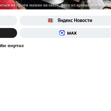
аться на прием можно на сайте, фото из архива prochepetsk
айн-портал