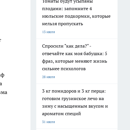
Томаты будут усыпаны
плодами: запомните 4
июльские подкормки, которые
нельзя пропускать
13 июля
т
Спросили "как дела?" -
отвечайте как моя бабушка: 5
фраз, которые меняют жизнь
сильнее психологов
аф
28 июля
а
3 кг помидоров и 3 кг перца:
зма
готовим грузинское лечо на
зиму с насыщенным вкусом и
ароматом специй
31 июля