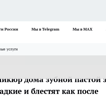
ти России
Мы в Telegram
Мы в MAX
ные услуги
икюр дома зубной пастой 
адкие и блестят как после