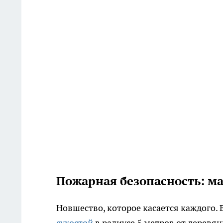
Пожарная безопасность: ма
Новшество, которое касается каждого. 
сухостой
в радиусе 5 метров от деревян