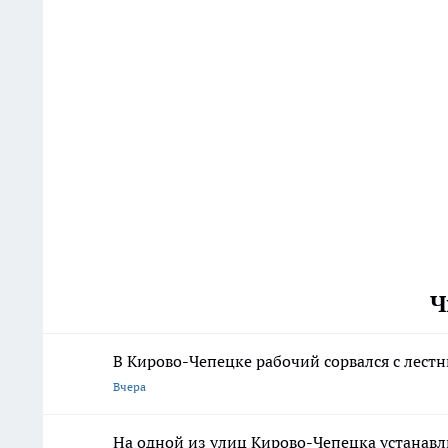
Ч
В Кирово-Чепецке рабочий сорвался с лест
Вчера
На одной из улиц Кирово-Чепецка устанав