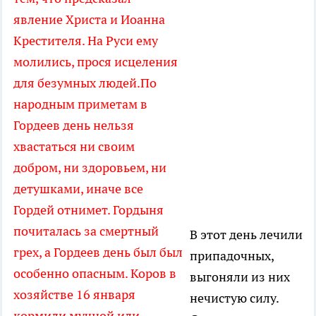
явление Христа и Иоанна
Крестителя. На Руси ему
молились, прося исцеления
для безумных людей.По
народным приметам в
Гордеев день нельзя
хвастаться ни своим
добром, ни здоровьем, ни
детушками, иначе все
Гордей отнимет. Гордыня
почиталась за смертный
В этот день лечили
грех, а Гордеев день был был
припадочных,
особенно опасным. Коров в
выгоняли из них
хозяйстве 16 января
нечистую силу.
кормили мучной или