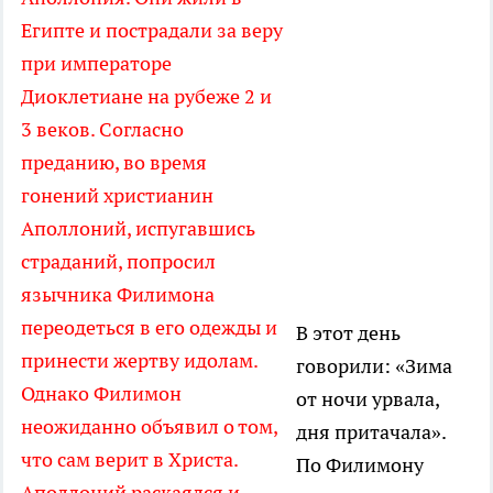
Египте и пострадали за веру
при императоре
Диоклетиане на рубеже 2 и
3 веков. Согласно
преданию, во время
гонений христианин
Аполлоний, испугавшись
страданий, попросил
язычника Филимона
переодеться в его одежды и
В этот день
принести жертву идолам.
говорили: «Зима
Однако Филимон
от ночи урвала,
неожиданно объявил о том,
дня притачала».
что сам верит в Христа.
По Филимону
Аполлоний раскаялся и