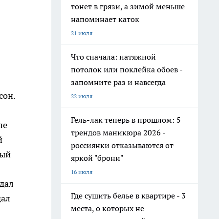
тонет в грязи, а зимой меньше
напоминает каток
21 июля
Что сначала: натяжной
потолок или поклейка обоев -
запомните раз и навсегда
сон.
22 июля
Гель-лак теперь в прошлом: 5
ле
трендов маникюра 2026 -
й
россиянки отказываются от
ный
яркой "брони"
16 июля
дал
Где сушить белье в квартире - 3
дал
места, о которых не