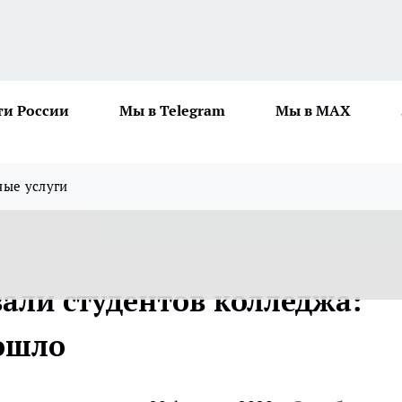
ти России
Мы в Telegram
Мы в MAX
ные услуги
али студентов колледжа:
зошло