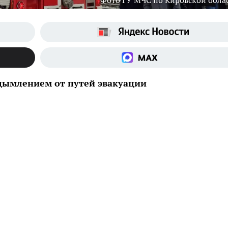
Фото ГУ МЧС по Кировской обла
адымлением от путей эвакуации