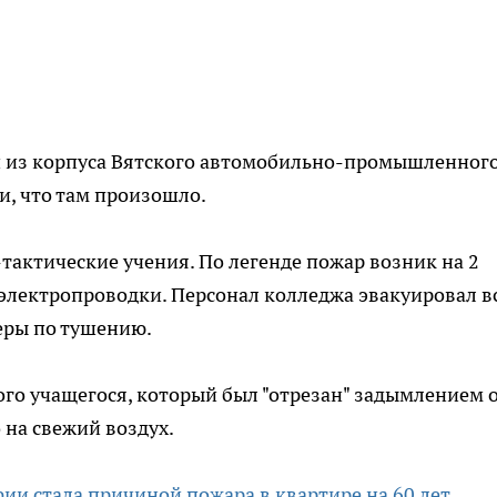
й из корпуса Вятского автомобильно-промышленног
и, что там произошло.
актические учения. По легенде пожар возник на 2
 электропроводки. Персонал колледжа эвакуировал в
еры по тушению.
го учащегося, который был "отрезан" задымлением 
 на свежий воздух.
фии стала причиной пожара в квартире на 60 лет