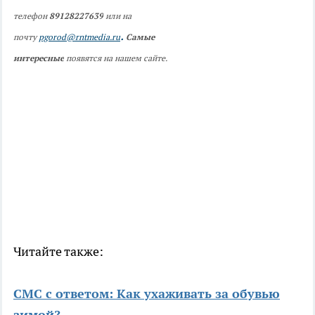
телефон
89128227639
или на
.
почту
pgorod@rntmedia.ru
Самые
интересные
появятся на нашем сайте.
Читайте также:
CМС с ответом: Как ухаживать за обувью
зимой?