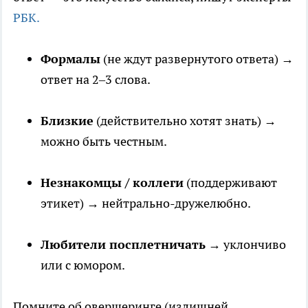
РБК.
Формалы
(не ждут развернутого ответа) →
ответ на 2–3 слова.
Близкие
(действительно хотят знать) →
можно быть честным.
Незнакомцы / коллеги
(поддерживают
этикет) → нейтрально-дружелюбно.
Любители посплетничать
→ уклончиво
или с юмором.
Помните об овершеринге (излишней