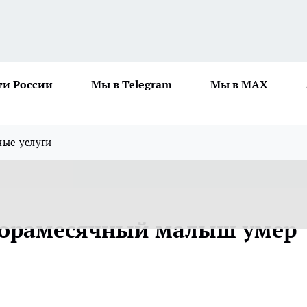
ти России
Мы в Telegram
Мы в MAX
ные услуги
торамесячный малыш умер