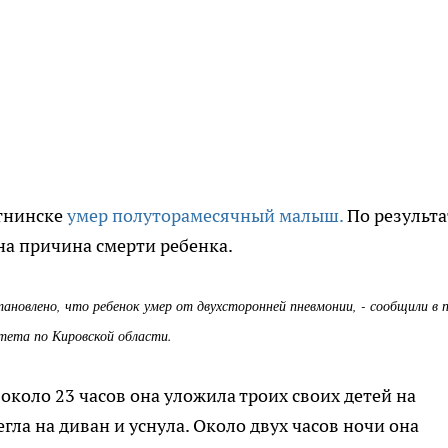
утнинске
умер полуторамесячный малыш.
По результ
на причина смерти ребенка.
ановлено, что ребенок умер от двухсторонней пневмонии, - сообщили в п
тета по Кировской области.
 около 23 часов она уложила троих своих детей на
егла на диван и уснула. Около двух часов ночи она