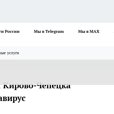
ти России
Мы в Telegram
Мы в MAX
ные услуги
я Кирово-Чепецка
авирус