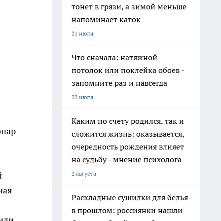
тонет в грязи, а зимой меньше
напоминает каток
21 июля
Что сначала: натяжной
потолок или поклейка обоев -
запомните раз и навсегда
22 июля
Каким по счету родился, так и
онар
сложится жизнь: оказывается,
очередность рождения влияет
на судьбу - мнение психолога
2 августа
й
ная
Раскладные сушилки для белья
в прошлом: россиянки нашли
вили