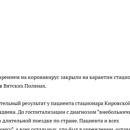
озрением на коронавирус закрыли на карантин стаци
 в Вятских Полянах.
ительный результат у пациента стационара Кировско
дяева. До госпитализации с диагнозом "внебольнич
 длительной поездке по стране. Пациента и всех
нку", а всех остальных, кто был в учреждении, оста