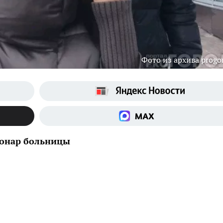
Фото из архива progo
ионар больницы