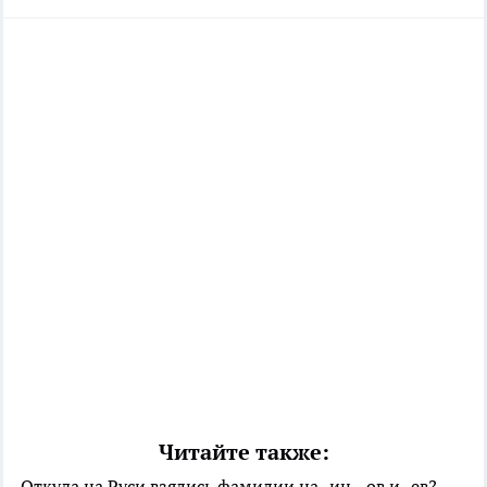
Читайте также:
Откуда на Руси взялись фамилии на -ин, -ов и -ев?