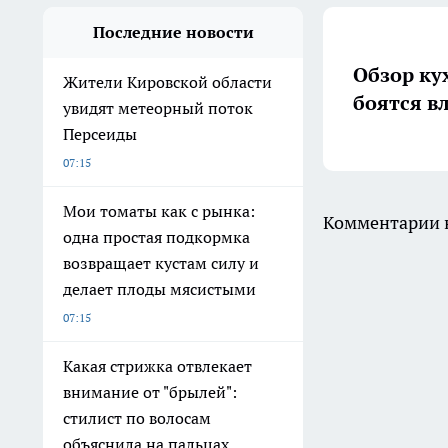
Последние новости
Обзор ку
Жители Кировской области
боятся в
увидят метеорный поток
Персеиды
07:15
Мои томаты как с рынка:
Комментарии н
одна простая подкормка
возвращает кустам силу и
делает плоды мясистыми
07:15
Какая стрижка отвлекает
внимание от "брылей":
стилист по волосам
объяснила на пальцах