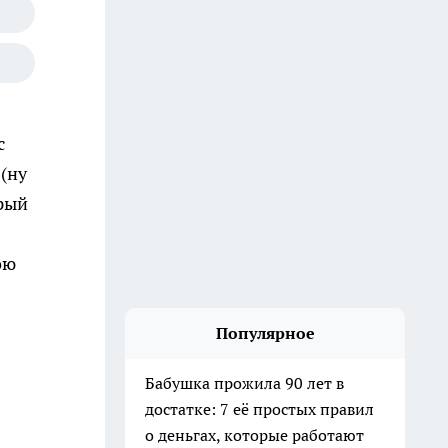
с
 (ну
орый
ою
Популярное
Бабушка прожила 90 лет в
достатке: 7 её простых правил
о деньгах, которые работают