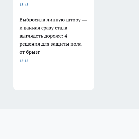
15:45
Выбросила липкую штору —
и ванная сразу стала
выглядеть дороже: 4
решения для защиты пола
от брызг
15:15