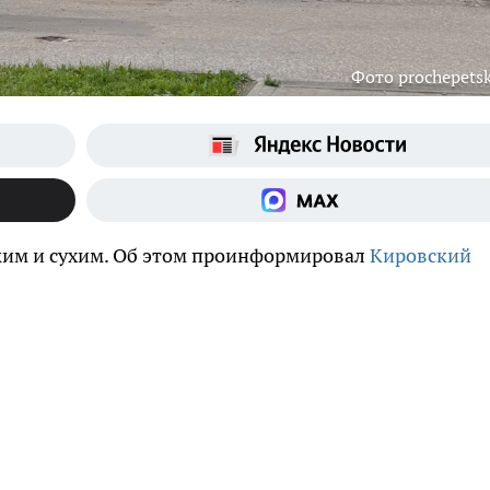
Фото prochepetsk
рким и сухим. Об этом проинформировал
Кировский