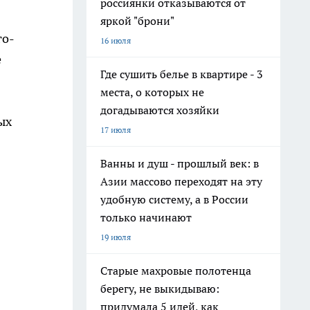
россиянки отказываются от
яркой "брони"
го-
16 июля
е
Где сушить белье в квартире - 3
места, о которых не
догадываются хозяйки
ых
17 июля
Ванны и душ - прошлый век: в
Азии массово переходят на эту
удобную систему, а в России
только начинают
19 июля
Старые махровые полотенца
берегу, не выкидываю:
придумала 5 идей, как