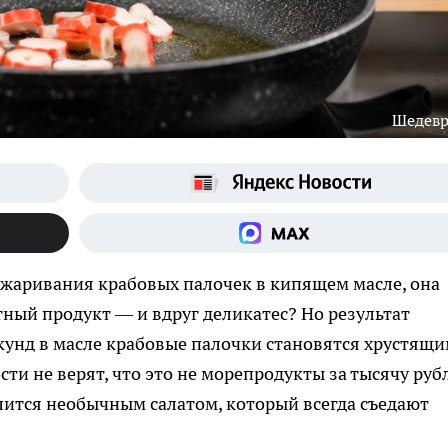
Шедев
бжаривания крабовых палочек в кипящем масле, она
тный продукт — и вдруг деликатес? Но результат
екунд в масле крабовые палочки становятся хрустящи
ти не верят, что это не морепродукты за тысячу руб
елится необычным салатом, который всегда съедают