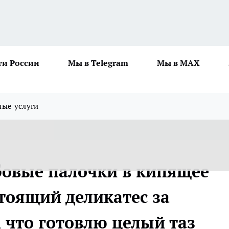
ти России
Мы в Telegram
Мы в MAX
ные услуги
бовые палочки в кипящее
тоящий деликатес за
, что готовлю целый таз