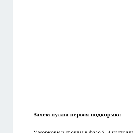
Зачем нужна первая подкормка
У моркови и свеклы в фазе 2–4 настоя