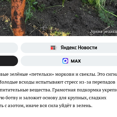
Архив редак
вые зелёные «петельки» моркови и свеклы. Это сигн
Молодые всходы испытывают стресс из-за перепадов
а питательные вещества. Грамотная подкормка укреп
ю ботву и заложит основу для крупных, сладких
 с азотом, иначе вся сила уйдёт в зелень.