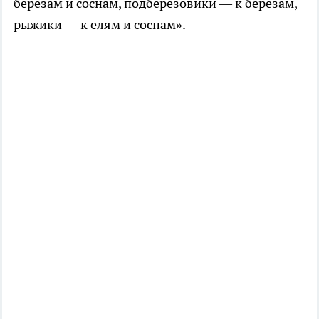
березам и соснам, подберезовики — к березам,
рыжики — к елям и соснам».