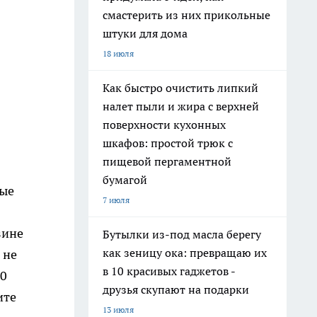
смастерить из них прикольные
штуки для дома
18 июля
Как быстро очистить липкий
налет пыли и жира с верхней
поверхности кухонных
шкафов: простой трюк с
пищевой пергаментной
бумагой
ные
7 июля
зине
Бутылки из-под масла берегу
как зеницу ока: превращаю их
 не
в 10 красивых гаджетов -
00
друзья скупают на подарки
ите
13 июля