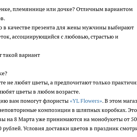
енке, племяннице или дочке? Отличным вариантом
в.
го в качестве презента для жены мужчины выбирают
веток, ассоциирующийся с любовью, страстью и
ет такой вариант
ке?
сте не любят цветы, а предпочитают только практич
любят цветы в любом возрасте.
цию вам помогут флористы
«YL Flowers»
. В этом мага
 неповторимые композиции в шляпных коробках. Это
азы на 8 Марта уже принимаются на монобукеты от 5
0 рублей. Условия доставки цветов в праздник смотр