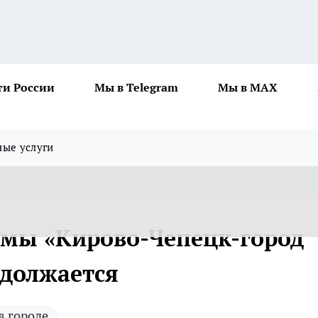
ти России
Мы в Telegram
Мы в MAX
ные услуги
мы «Кирово-Чепецк-город
одолжается
в городе