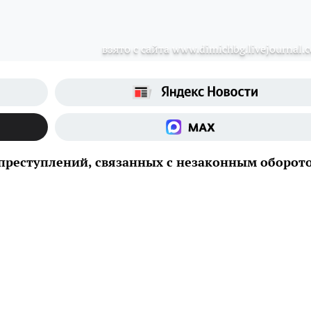
взято с сайта www.dimichbg.livejournal.
9 преступлений, связанных с незаконным оборот