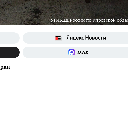
УГИБДД России по Кировской обла
арки