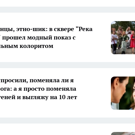
анцы, этно-шик: в сквере "Река
 прошел модный показ с
льным колоритом
спросили, поменяла ли я
ога: а я просто поменяла
теней и выгляжу на 10 лет