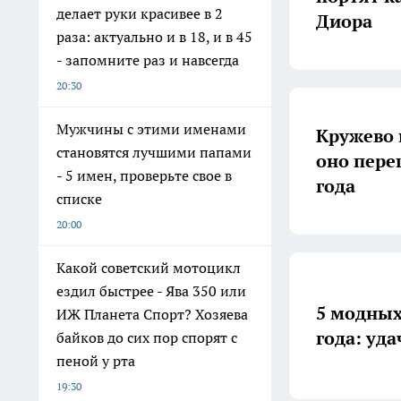
делает руки красивее в 2
Диора
раза: актуально и в 18, и в 45
- запомните раз и навсегда
20:30
Мужчины с этими именами
Кружево 
становятся лучшими папами
оно пере
- 5 имен, проверьте свое в
года
списке
20:00
Какой советский мотоцикл
ездил быстрее - Ява 350 или
5 модных
ИЖ Планета Спорт? Хозяева
года: уд
байков до сих пор спорят с
пеной у рта
19:30