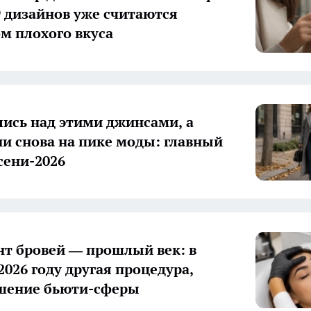
 9 дизайнов уже считаются
м плохого вкуса
лись над этими джинсами, а
ни снова на пике моды: главный
сени-2026
т бровей — прошлый век: в
2026 году другая процедура,
шение бьюти-сферы