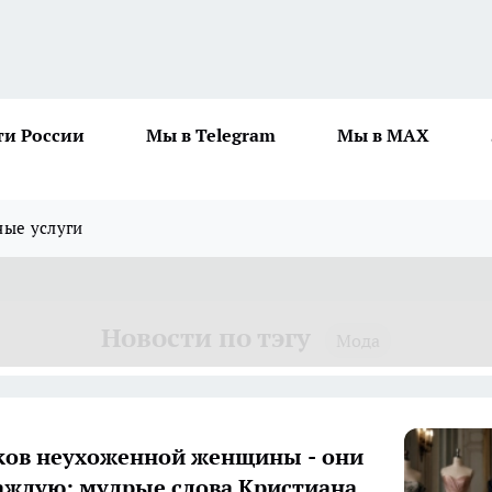
ти России
Мы в Telegram
Мы в MAX
ные услуги
Новости по тэгу
Мода
ков неухоженной женщины - они
аждую: мудрые слова Кристиана