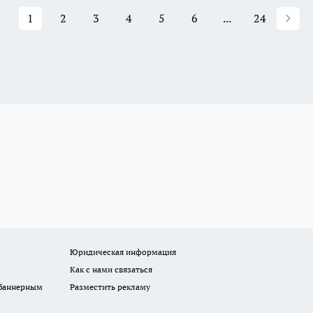
1
2
3
4
5
6
...
24
Юридическая информация
Как с нами связаться
 баннерным
Разместить рекламу