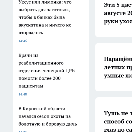
Уксус или лимонка: что
Эти 5 цв
выбрать для заготовок,
августе 
чтобы в банках была
руки ухо
вкуснятина и ничего не
взорвалось
14:45
Врачи из
Наращённ
реабилитационного
летних п
отделения чепецкой ЦРБ
умные же
помогли более 200
пациентам
14:40
В Кировской области
Тушь не т
начался сезон охоты на
способ с
болотную и боровую дичь
глаз до с