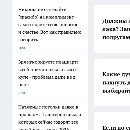
Никогда не отвечайте
"спасибо" на комплимент -
Должны л
сами отдаете свою энергию
лака? Зап
и счастье. Вот как правильно
подругам
говорить
18:00
Зря игнорируете плацкарт:
вот 5 причин отказаться от
Какие ду
купе - проблема даже не в
пахнуть 
цене
выбирайт
17:00
Натяжные потолки давно в
прошлом: 4 альтернативы, о
которых сейчас говорят все
Если до 
дизайнеры - хиты 2026