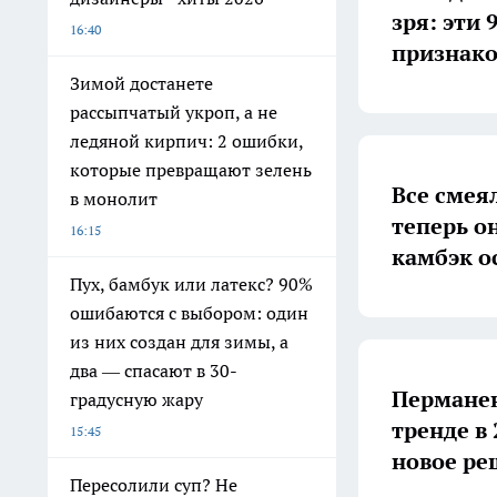
зря: эти
16:40
признако
Зимой достанете
рассыпчатый укроп, а не
ледяной кирпич: 2 ошибки,
которые превращают зелень
Все смея
в монолит
теперь о
16:15
камбэк о
Пух, бамбук или латекс? 90%
ошибаются с выбором: один
из них создан для зимы, а
два — спасают в 30-
Перманен
градусную жару
тренде в 
15:45
новое ре
Пересолили суп? Не