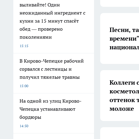
выливайте! Один
неожиданный ингредиент с
кухни за 15 минут спасёт
Песни, т
обед — проверено
поколениями
времени"
национа
15:15
В Кирово-Чепецке рабочий
сорвался с лестницы и
получил тяжелые травмы
Коллеги 
15:00
косметол
оттенок 
На одной из улиц Кирово-
моложе
Чепецка устанавливают
бордюры
14:50