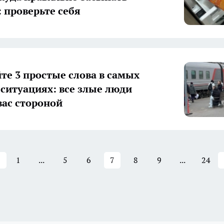
 проверьте себя
те 3 простые слова в самых
ситуациях: все злые люди
вас стороной
1
...
5
6
7
8
9
...
24