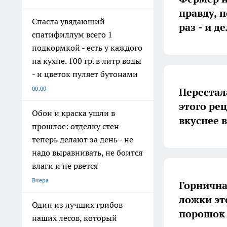
правду, 
Спасла увядающий
раз - и д
спатифиллум всего 1
подкормкой - есть у каждого
на кухне. 100 гр. в литр воды
- и цветок пуляет бутонами
00:00
Перестал
этого ре
Обои и краска ушли в
вкуснее в
прошлое: отделку стен
теперь делают за день - не
надо выравнивать, не боится
влаги и не рвется
Вчера
Горнична
ложки эт
Один из лучших грибов
порошок 
наших лесов, который