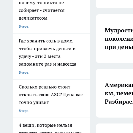
почему-то никто не
собирает - считается
деликатесом
Вчера
Мудрость
поколени
Где хранить соль в доме,
при день
чтобы привлечь деньги и
удачу - эти 3 места
запомните раз и навсегда
Вчера
Американ
Сколько реально стоит
км, неме
открыть свою АЗС? Цена вас
Разбирае
точно удивит
Вчера
4 вещи, которые нельзя
отдавать детям, если вы уже