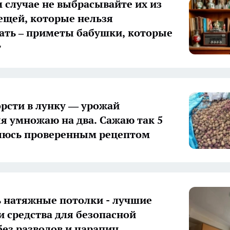
м случае не выбрасывайте их из
вещей, которые нельзя
ть – приметы бабушки, которые
т
горсти в лунку — урожай
я умножаю на два. Сажаю так 5
люсь проверенным рецептом
 натяжные потолки - лучшие
и средства для безопасной
без разводов и царапин