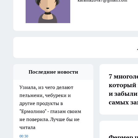
karamazova7@gmail.com
Последние новости
7 многол
который 
Узнала, из чего делают
и забыли 
пельмени, чебуреки и
самых за
другие продукты в
"Ермолино" - глазам своим
не поверила. Лучше бы не
читала
Фермер н
00:30