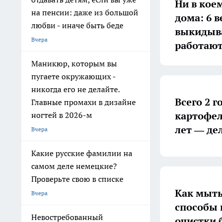
Ни в кое
на пенсии: даже из большой
дома: 6 
любви - иначе быть беде
выкидыва
Вчера
работаю
Маникюр, которым вы
пугаете окружающих -
никогда его не делайте.
Всего 2 
Главные промахи в дизайне
картофел
ногтей в 2026-м
лет — де
Вчера
Какие русские фамилии на
самом деле немецкие?
Проверьте свою в списке
Как мыть
Вчера
способы 
Невостребованный
очистки 