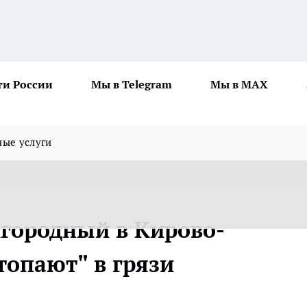
ти России
Мы в Telegram
Мы в MAX
ные услуги
городный в Кирово-
топают" в грязи