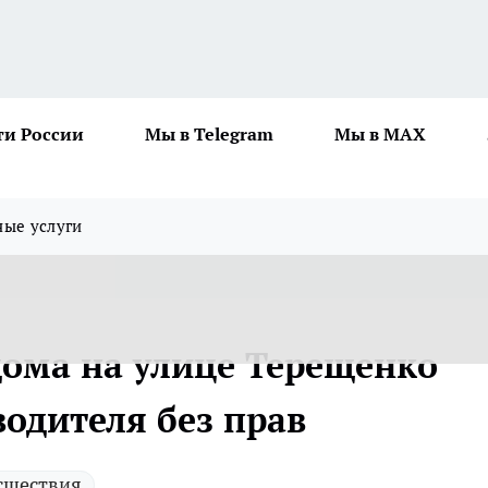
ти России
Мы в Telegram
Мы в MAX
ные услуги
дома на улице Терещенко
одителя без прав
сшествия